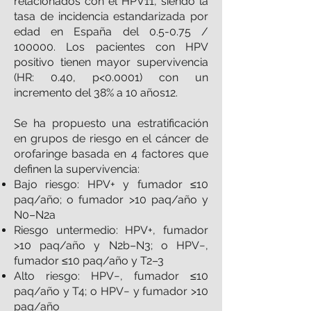
relacionados con el HPV11, siendo la
tasa de incidencia estandarizada por
edad en España del 0.5-0.75 /
100000. Los pacientes con HPV
positivo tienen mayor supervivencia
(HR: 0.40, p<0.0001) con un
incremento del 38% a 10 años12.
Se ha propuesto una estratificación
en grupos de riesgo en el cáncer de
orofaringe basada en 4 factores que
definen la supervivencia:
Bajo riesgo: HPV+ y fumador ≤10
paq/año; o fumador >10 paq/año y
N0–N2a
Riesgo untermedio: HPV+, fumador
>10 paq/año y N2b–N3; o HPV−,
fumador ≤10 paq/año y T2–3
Alto riesgo: HPV−, fumador ≤10
paq/año y T4; o HPV− y fumador >10
paq/año