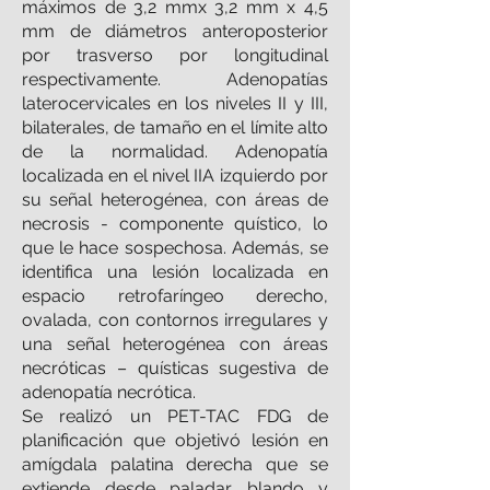
máximos de 3,2 mmx 3,2 mm x 4,5
mm de diámetros anteroposterior
por trasverso por longitudinal
respectivamente. Adenopatías
laterocervicales en los niveles II y III,
bilaterales, de tamaño en el límite alto
de la normalidad. Adenopatía
localizada en el nivel IIA izquierdo por
su señal heterogénea, con áreas de
necrosis - componente quístico, lo
que le hace sospechosa. Además, se
identifica una lesión localizada en
espacio retrofaríngeo derecho,
ovalada, con contornos irregulares y
una señal heterogénea con áreas
necróticas – quísticas sugestiva de
adenopatía necrótica.
Se realizó un PET-TAC FDG de
planificación que objetivó lesión en
amígdala palatina derecha que se
extiende desde paladar blando y