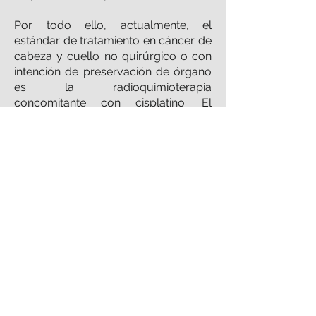
Por todo ello, actualmente, el
estándar de tratamiento en cáncer de
cabeza y cuello no quirúrgico o con
intención de preservación de órgano
es la radioquimioterapia
concomitante con cisplatino. El
esquema de cisplatino a 100 mg/m2
por 3 ciclos (días 1, 22 y 43) se
considera estándar en la mayor parte
de las guías, aunque otros esquemas
con menores dosis y más frecuentes
como el semanal (30-40 mg/m2) o la
infusión continua8 también se utilizan.
Estos esquemas tienen la ventaja de
permitir una mayor interacción de la
droga con la radioterapia y tener
menor toxicidad aguda. Diversos
estudios aleatorizados y
retrospectivos que utilizan estos