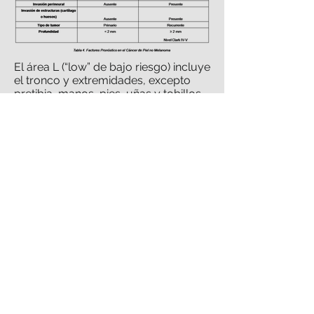
El área L (“low” de bajo riesgo) incluye
el tronco y extremidades, excepto
pretibia, manos, pies, uñas y tobillos.
El área M (medium de mediano
riesgo) incluye la mejilla, frente,
calota, cuello y pretibia. El área H
(high de alto riesgo) incluye la
“máscara de la cara”, genitales,
manos y pies (5).
TRATAMIENTO
El objetivo principal del tratamiento
del CPNM es la curación. Es de
especial importancia, dado que se
tratan de tumores con baja letalidad
y su localización mayoritaria es en
zonas visibles de la cara y el cuello,
conseguir la curación disminuyendo