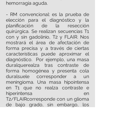
hemorragia aguda.
- RM convencional: es la prueba de
elección para el diagnóstico y la
planificación de la resección
quirúrgica. Se realizan secuencias T1
con y sin gadolinio, T2 y FLAIR. Nos
mostrará el área de afectación de
forma precisa y a través de ciertas
características puede aproximar el
diagnóstico. Por ejemplo, una masa
duralquerealza tras contraste de
forma homogénea y presenta cola
duralsuele corresponder a un
meningioma. Una masa hipointensa
en T1 que no realza contraste e
hiperintensa en
T2/FLAIRcorresponde con un glioma
de bajo grado, sin embargo, los
gliomas de alto grado y las
metástasis captan contraste, de
manera más heterogénea los
primeros. Las secuencias T2/FLAIR
nos ayudan a distinguir el edema