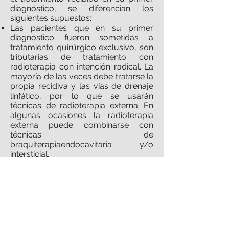
diagnóstico, se diferencian los
siguientes supuestos:
Las pacientes que en su primer
diagnóstico fueron sometidas a
tratamiento quirúrgico exclusivo, son
tributarias de tratamiento con
radioterapia con intención radical. La
mayoría de las veces debe tratarse la
propia recidiva y las vías de drenaje
linfático, por lo que se usarán
técnicas de radioterapia externa. En
algunas ocasiones la radioterapia
externa puede combinarse con
técnicas de
braquiterapiaendocavitaria y/o
intersticial.
Las pacientes que en su primer
diagnóstico recibieron tratamiento
con radioterapia, la primera
alternativa terapéutica es la cirugía,
aunque debe individualizarse la
actitud en cada caso.